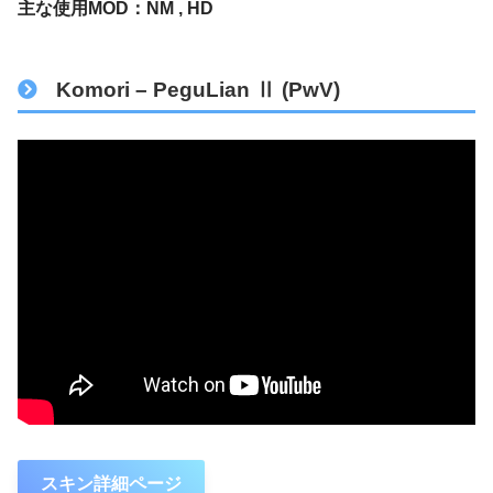
主な使用MOD：NM , HD
Komori – PeguLian Ⅱ (PwV)
スキン詳細ページ