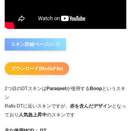
スキン詳細ページ
(v1.0)
ダウンロード(MediaFile)
2つ目のDTスキンは
Paraqeet
が使用する
Boop
というスキ
ン
Rafis DTに近いスキンですが、
赤を含んだデザイン
となっ
ており
人気急上昇中
のスキンです
主な使用MOD： DT