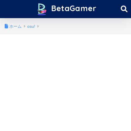
BetaGamer
ホーム
osu!