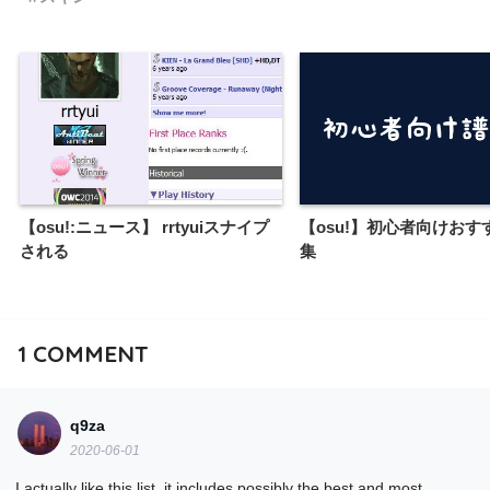
【osu!:ニュース】 rrtyuiスナイプ
【osu!】初心者向けおす
される
集
1
COMMENT
q9za
2020-06-01
I actually like this list, it includes possibly the best and most