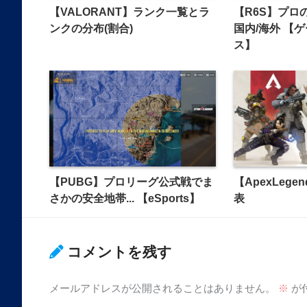
【VALORANT】ランク一覧とラ
【R6S】プロ
ンクの分布(割合)
国内/海外 【
ス】
【PUBG】プロリーグ公式戦でま
【ApexLeg
さかの安全地帯... 【eSports】
表
コメントを残す
メールアドレスが公開されることはありません。
※
が