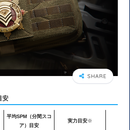
目安
平均SPM（分間スコ
実力目安
※
ア）目安