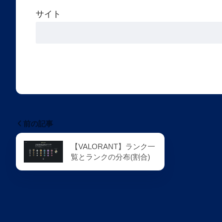
サイト
前の記事
【VALORANT】ランク一
覧とランクの分布(割合)