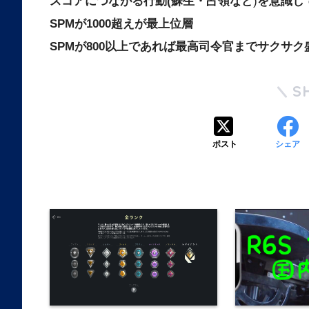
スコアにつながる行動
(蘇生・占領など
)
を意識し
SPMが1000超えが最上位層
SPMが800以上であれば最高司令官までサクサ
S
ポスト
シェア