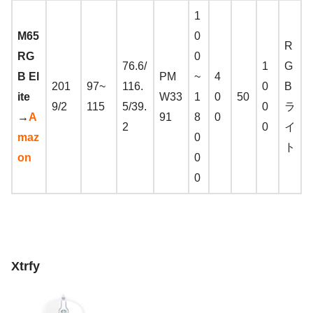
1
M65
0
R
RG
0
76.6/
1
G
B El
PM
~
4
201
97~
116.
0
B
ite
W33
1
0
50
9/2
115
5/39.
0
ラ
→
A
91
8
0
2
0
イ
maz
0
ト
on
0
0
Xtrfy