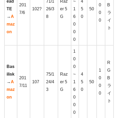
ead
71/1
Raz
~
4
201
0
B
TE
102?
26/3
er 5
1
5
50
7/6
0
ラ
→
A
8
G
6
0
0
イ
maz
0
ト
on
0
0
1
0
R
Bas
0
1
G
ilisk
75/1
Raz
~
4
201
0
B
→
A
107
24/4
er 5
1
5
50
7/11
0
ラ
maz
3
G
6
0
0
イ
on
0
ト
0
0