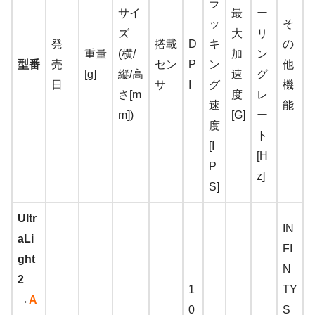
ラ
サイ
最
ー
ッ
そ
ズ
大
リ
発
搭載
D
キ
の
重量
(横/
加
ン
型番
売
セン
P
ン
他
[g]
縦/高
速
グ
日
サ
I
グ
機
さ[m
度
レ
速
能
m])
[G]
ー
度
ト
[I
[H
P
z]
S]
Ultr
IN
aLi
FI
ght
N
2
1
TY
→
A
0
S