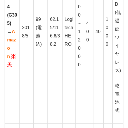
D
4
0
(低
(G30
0
99
62.1
Logi
1
遅
5)
~
4
201
(電
5/11
tech
0
延
→
A
1
0
40
8/5
池
6.6/3
HE
0
ワ
maz
2
0
込)
8.2
RO
0
イ
o
0
ヤ
n
楽
0
レ
天
0
ス)
乾
電
池
式