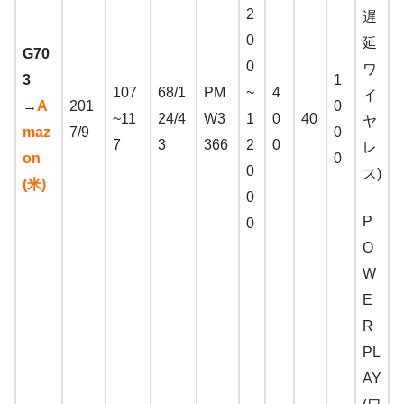
2
遅
0
延
G70
0
ワ
3
1
107
68/1
PM
~
4
イ
→
A
201
0
~11
24/4
W3
1
0
40
ヤ
maz
7/9
0
7
3
366
2
0
レ
on
0
0
ス)
(米)
0
P
0
O
W
E
R
PL
AY