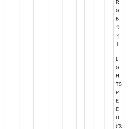
R
G
B
ラ
イ
ト
LI
G
H
TS
P
E
E
D
(低