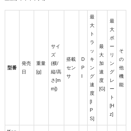
最
最
大
大
ト
ポ
ラ
サイ
最
ー
ッ
そ
ズ
大
リ
搭載
D
キ
の
発売
重量
(横/
加
ン
型番
セン
P
ン
他
日
[g]
縦/高
速
グ
サ
I
グ
機
さ[m
度
レ
速
能
m])
[G]
ー
度
ト
[I
[H
P
z]
S]