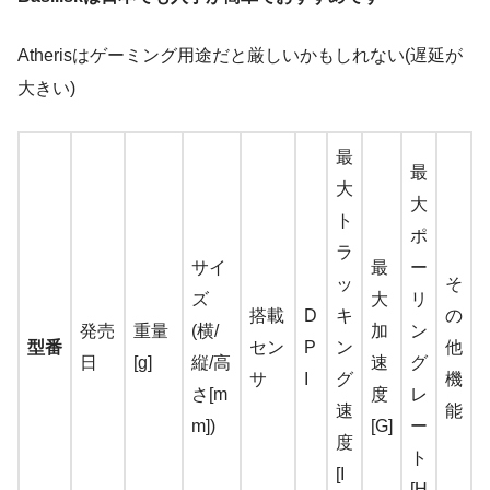
Atherisはゲーミング用途だと厳しいかもしれない(遅延が
大きい)
最
最
大
大
ト
ポ
ラ
サイ
最
ー
ッ
そ
ズ
大
リ
搭載
D
キ
の
発売
重量
(横/
加
ン
型番
セン
P
ン
他
日
[g]
縦/高
速
グ
サ
I
グ
機
さ[m
度
レ
速
能
m])
[G]
ー
度
ト
[I
[H