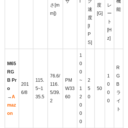
サ
I
グ
機
さ[m
度
レ
速
能
m])
[G]
ー
度
ト
[I
[H
P
z]
S]
1
M65
0
R
RG
0
76.6/
1
G
B Pr
115.
PM
~
2
201
116.
0
B
o
5~1
W33
1
5
50
6/8
5/39.
0
ラ
→
A
35.5
60
2
0
2
0
イ
maz
0
ト
on
0
0