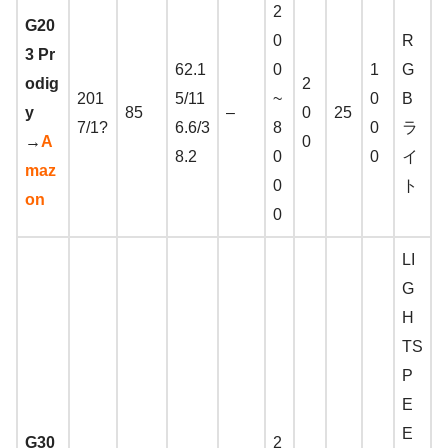
2
G20
0
R
3 Pr
62.1
0
1
G
odig
2
201
5/11
~
0
B
y
85
–
0
25
7/1?
6.6/3
8
0
ラ
→
A
0
8.2
0
0
イ
maz
0
ト
on
0
LI
G
H
TS
P
E
E
G30
2