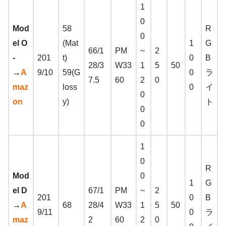
1
0
Mod
58
R
0
el O
(Mat
1
G
66/1
PM
~
2
-
201
t)
0
B
28/3
W33
1
5
50
→
A
9/10
59(G
0
ラ
7.5
60
2
0
maz
loss
0
イ
0
on
y)
ト
0
0
1
0
R
Mod
0
1
G
el D
67/1
PM
~
2
201
0
B
→
A
68
28/4
W33
1
5
50
9/11
0
ラ
maz
2
60
2
0