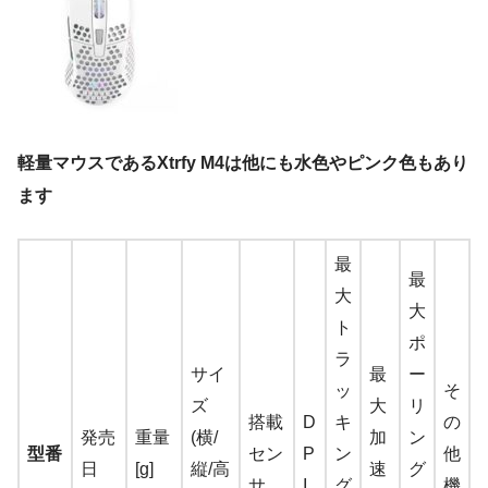
軽量マウスであるXtrfy M4は他にも水色やピンク色もあり
ます
最
最
大
大
ト
ポ
ラ
サイ
最
ー
ッ
そ
ズ
大
リ
搭載
D
キ
の
発売
重量
(横/
加
ン
型番
セン
P
ン
他
日
[g]
縦/高
速
グ
サ
I
グ
機