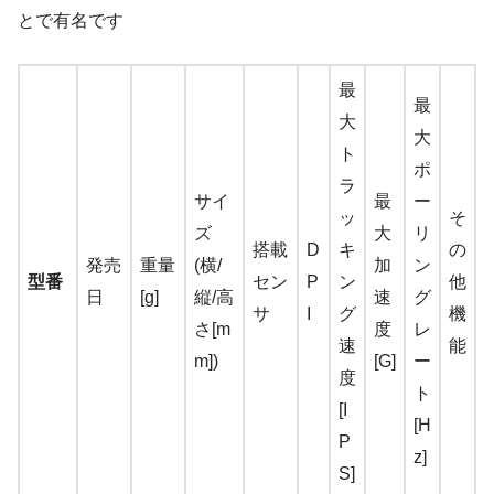
とで有名です
最
最
大
大
ト
ポ
ラ
サイ
最
ー
ッ
そ
ズ
大
リ
搭載
D
キ
の
発売
重量
(横/
加
ン
型番
セン
P
ン
他
日
[g]
縦/高
速
グ
サ
I
グ
機
さ[m
度
レ
速
能
m])
[G]
ー
度
ト
[I
[H
P
z]
S]