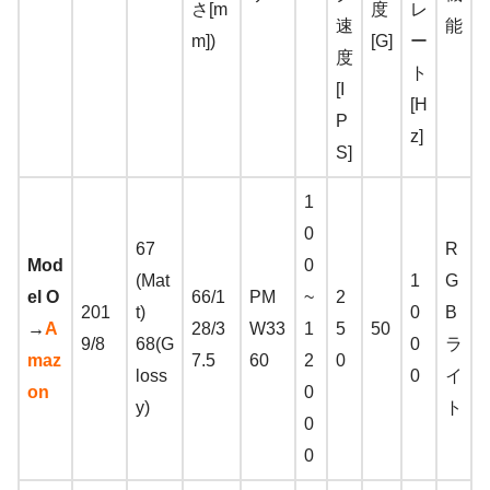
さ[m
度
レ
速
能
m])
[G]
ー
度
ト
[I
[H
P
z]
S]
1
0
67
R
Mod
0
(Mat
1
G
el O
66/1
PM
~
2
201
t)
0
B
→
A
28/3
W33
1
5
50
9/8
68(G
0
ラ
maz
7.5
60
2
0
loss
0
イ
on
0
y)
ト
0
0