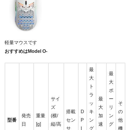
軽量マウスです
おすすめはModel O-
最
最
大
大
ト
ポ
ラ
サイ
最
ー
ッ
そ
ズ
大
リ
搭載
D
キ
の
発売
重量
(横/
加
ン
型番
セン
P
ン
他
日
[g]
縦/高
速
グ
サ
I
グ
機