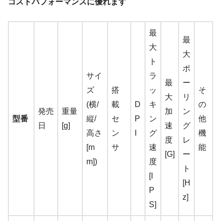
コストパフォーマンスに優れます
最
最
大
大
ト
ポ
サイ
ラ
最
ー
ズ
搭
ッ
そ
大
リ
(横/
載
D
キ
の
発売
重量
加
ン
型番
縦/
セ
P
ン
他
日
[g]
速
グ
高さ
ン
I
グ
機
度
レ
[m
サ
速
能
[G]
ー
m])
度
ト
[I
[H
P
z]
S]