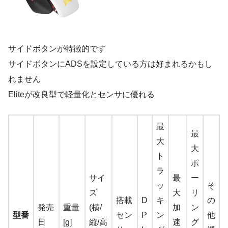
サイドボタンが特徴的です
サイドボタンにADSを設定している方は好まれるかもし
れません
Eliteが改良型で軽量化とセンサに優れる
最
最
大
大
ト
ポ
ラ
サイ
最
ー
ッ
そ
ズ
大
リ
搭載
D
キ
の
発売
重量
(横/
加
ン
型番
セン
P
ン
他
日
[g]
縦/高
速
グ