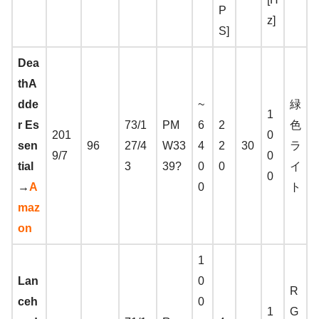
P
z]
S]
Dea
thA
dde
~
緑
1
r Es
73/1
PM
6
2
色
201
0
sen
96
27/4
W33
4
2
30
ラ
9/7
0
tial
3
39?
0
0
イ
0
→
A
0
ト
maz
on
1
Lan
0
R
ceh
0
1
G