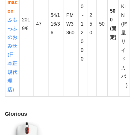
maz
0
KI
on
50
54/1
PM
~
2
N
ふも
201
0
47
16/3
W3
1
5
50
(軽
っふ
9/8
(固
6
360
2
0
量
のお
定)
0
サ
みせ
0
イ
(日
0
ド
本正
カ
規代
バ
理
ー)
店)
Glorious