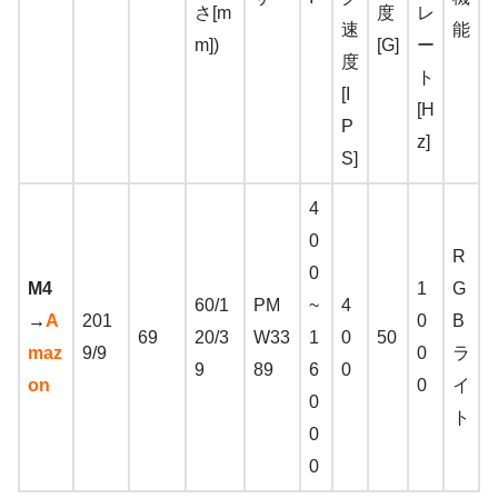
さ[m
度
レ
速
能
m])
[G]
ー
度
ト
[I
[H
P
z]
S]
4
0
R
0
M4
1
G
60/1
PM
~
4
→
A
201
0
B
69
20/3
W33
1
0
50
maz
9/9
0
ラ
9
89
6
0
on
0
イ
0
ト
0
0