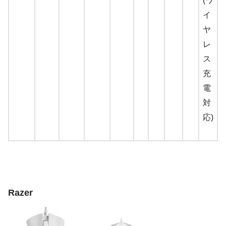
(ワ
イ
ヤ
レ
ス
充
電
対
応)
Razer