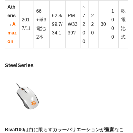
Ath
~
66
1
乾
eris
62.8/
PM
7
2
201
+単3
0
電
→
A
99.7/
W33
2
2
30
7/11
電池
0
池
maz
34.1
39?
0
0
2本
0
式
on
0
SteelSeries
Rival100
は白に限らず
カラーバリエーションが豊富
なこ