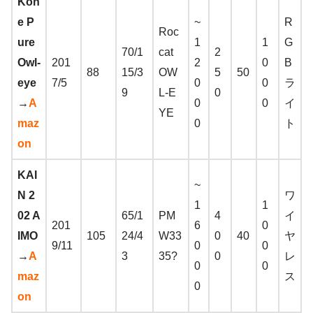
Kon
e P
~
R
Roc
ure
1
1
G
70/1
cat
2
Owl-
201
2
0
B
88
15/3
OW
5
50
eye
7/5
0
0
ラ
9
L-E
0
→
A
0
0
イ
YE
maz
0
ト
on
KAI
~
N 2
ワ
1
1
02 A
65/1
PM
4
イ
201
6
0
IMO
105
24/4
W33
0
40
ヤ
9/11
0
0
→
A
3
35?
0
レ
0
0
maz
ス
0
on