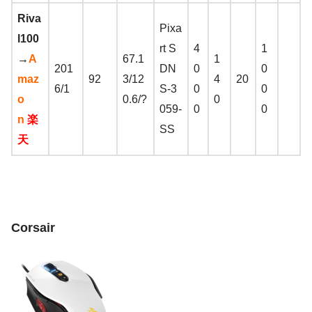
Riva
Pixa
l100
rt S
4
1
→
A
67.1
1
201
DN
0
0
maz
92
3/12
4
20
6/1
S-3
0
0
o
0.6/?
0
059-
0
0
n
楽
SS
天
Corsair