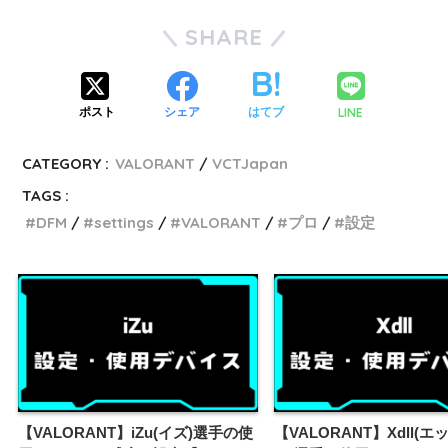
SHARE
LINE
ポスト
シェア
はてブ
CATEGORY :
VALORANT
VCTJapan
TAGS :
DFM
settings
VALORANT
プロ
設定
【VALORANT】iZu(イズ)選手の使
【VALORANT】Xdll(