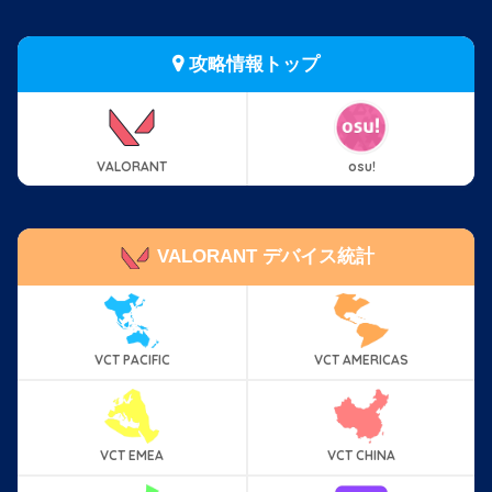
攻略情報トップ
VALORANT
osu!
VALORANT デバイス統計
VCT PACIFIC
VCT AMERICAS
VCT EMEA
VCT CHINA