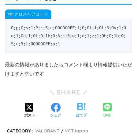
クロスヘアコード
0;p;0;s;1;P;c;5;u;000000FF;f;0;0t;1;0l;3;0v;1;0
o;1;0a;1;0f;0;1b;0;A;c;5;o;1;d;1;z;1;0b;0;1b;0;
S;c;5;t;000000FF;o;1
最新の情報がありましたらコメント欄より情報提供いただ
けますと幸いです
SHARE
LINE
ポスト
シェア
はてブ
CATEGORY :
VALORANT
VCTJapan