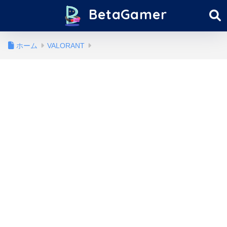
BetaGamer
ホーム
VALORANT