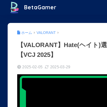
BetaGamer
ホーム
VALORANT
【VALORANT】Hate(ヘイ
【VCJ 2025】
2025-02-05
2025-03-29