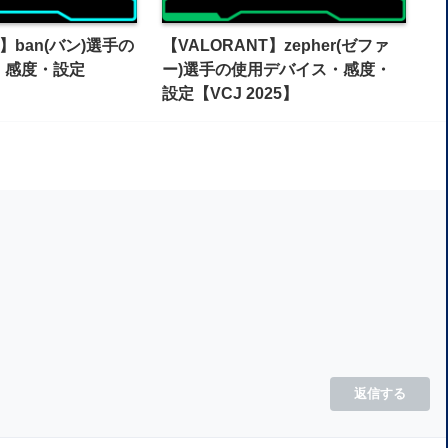
T】ban(バン)選手の
【VALORANT】zepher(ゼファ
・感度・設定
ー)選手の使用デバイス・感度・
設定【VCJ 2025】
1
返信する