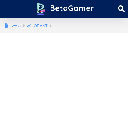
BetaGamer
ホーム
VALORANT