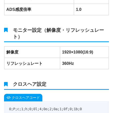
ADS感度倍率
1.0
モニター設定（解像度・リフレッシュレー
ト）
解像度
1920×1080(16:9)
リフレッシュレート
360Hz
クロスヘア設定
クロスヘアコード
0;P;c;1;h;0;0l;4;0o;2;0a;1;0f;0;1b;0