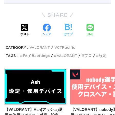
SHARE
LINE
ポスト
シェア
はてブ
CATEGORY :
VALORANT
VCTPacific
TAGS :
FA
settings
VALORANT
プロ
設定
【VALORANT】Ash(アッシュ)選
【VALORANT】nobod