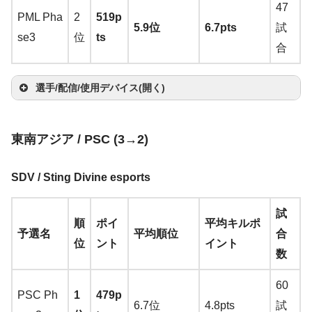
az
2.
5
ele
乙
50
00
m
Lar
→
A
0
47
ー
ド
ー
→
er
→
A
PML Pha
2
519p
on
2
T
ss
→
A
R
→
A
er
ge
ma
0
5.9位
6.7pts
試
カ
A
X
ma
se3
位
ts
Chi
楽
V
wi
→
A
ma
→
ma
→
A
zo
0
合
ー:
m
G
zo
aw
天
2
tc
ma
zon
A
zo
ma
n
楽
→
Ra
az
6
n
楽
ei1
→
h
zon
楽
m
n
楽
zo
天
A
選手/配信/使用デバイス(開く)
ze
o
→
天
031
A
楽
天
az
天
n
楽
m
r
マ
サ
n
A
m
マ
ヘ
天
on
天
a
kan
No
ウ
キ
ウ
楽
m
東南アジア / PSC (3→2)
az
ウ
ッ
イ
モ
z
e
m
マ
ス
ー
ン
天
a
o
選
ス
ド
ヤ
ニ
o
m
ウ
バ
ボ
ド
z
SDV / Sting Divine esports
n
sop
手
パ
セ
ホ
タ
n
o
ス
ン
ー
カ
o
楽
hiy
ッ
ッ
ン
ー
楽
試
Ch
ジ
ド
ー
n
順
ポイ
平均キルポ
天
a66
ド
ト
天
予選名
平均順位
合
ro
ー
ド
楽
位
ント
イント
6
数
m
天
L
Filc
a
Leo
o
60
o
Ste
→
PSC Ph
1
479p
Sen
Sen
gi
6.7位
4.8pts
試
Maj
els