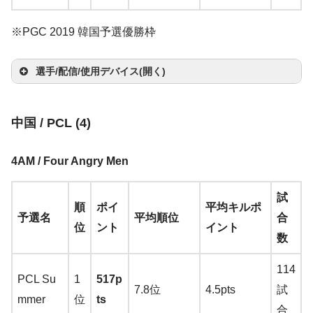
des
ol
Lim
er
ars
az
ico
op
ro
zo
XL2
ico
elS
Log
u
G64
ited
P
UE
on
ol
Zo
ol
BO
Be
Wir
n
楽
546
※PGC 2019 韓国予選優勝枠
St
ol
erie
Hi
ico
You
0r
Edit
C
6P
楽
G P
wie
d
SE
nQ
ele
天
→
A
yl
G P
s
k
ol
tub
→
A
ion
3
RO
天
ro
G-S
F
QC
XL2
選手/配信/使用デバイス(開く)
ss
Zo
ma
e
ro
Qc
Ra
ar
G63
e
/
T
ma
(PZ
1
→
A
カ
Wir
R
C7
20
720
→
A
wie
zo
A
Wir
K H
ze
R
i
3s
マ
サ
witc
zo
-R2
0
ma
メ
ele
→
A
50
→
A
→
A
マ
ヘ
ma
VIT
n
楽
fr
ele
eav
r
az
T
→
A
ウ
キ
ウ
中国 / PCL (4)
h
n
楽
TL
→
zo
ラ:
ss
ma
R
ma
ma
ウ
ッ
イ
モ
zo
AL
天
e
ss
y
Bl
er
wi
ma
マ
ス
ー
ン
そ
天
SA-
A
n
楽
Ra
→
A
zo
→
zo
zon
選
ス
ド
ヤ
ニ
n
楽
→
A
e
→
A
→
A
ac
Ti
tc
zo
ウ
バ
ボ
ド
の
4AM / Four Angry Men
JP4
m
天
Raz
ze
ma
n
楽
A
n
楽
楽
手
パ
セ
ホ
タ
天
ma
c
ma
ma
kw
a
h
n
楽
ス
ン
ー
カ
他
-B
a
er
Raz
r
zo
天
m
天
天
ッ
ッ
ン
ー
zo
a
zon
zo
試
id
m
BO
Be
天
ジ
ド
ー
K)
z
順
ポイ
平均キルポ
E
Dea
er
Ki
n
楽
az
ド
ト
n
楽
楽
n
楽
予選名
平均順位
合
ow
at
SE
nQ
ー
ド
→
A
o
位
ント
イント
st
thA
Gig
yo
天
on
天
天
天
数
TE
2.
QC
XL2
ma
n
h
dde
ant
→
BO
Ch
2
20
430
Ra
zon
er
r Eli
us
A
Log
114
SE
ro
V
→
A
→
A
PCL Su
1
517p
ze
楽
T
te
→
A
m
ico
Ty
7.8位
4.5pts
試
QC
m
2
maz
ma
mmer
位
ts
r
天
wi
→
A
ma
az
ol
po
C
合