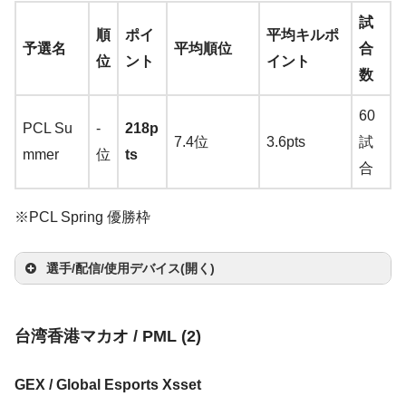
k
ss
es
erie
ze
Ko
マ
ス
ー
ン
そ
elS
X
Be
試
wie
選
ス
ド
ヤ
ニ
Raz
Jia
2
→
A
A
s
BO
順
ポイ
平均キルポ
r
ne
ウ
バ
ボ
ド
の
erie
Fur
nQ
予選名
平均順位
合
G-S
手
パ
セ
ホ
タ
er
oYa
d
ma
pe
Arc
SE
位
ント
イント
Se
Pur
ス
ン
ー
カ
他
s
y S
XL2
数
R-S
ッ
ッ
ン
ー
Kra
ng
Y
zon
x
tis
QC
ire
L
e O
ジ
ド
ー
Z
Qc
Spe
411
E
ド
ト
ken
o
楽
75
pro
20
60
n
a
WL-
ー
ド
G
K
ed
P
L1n
PCL Su
-
218p
(Re
→
A
ut
天
0
+ga
→
A
7.4位
3.6pts
試
Eli
m
EY
G0
+?
Edit
→
A
nnn
mmer
位
ts
R
d)
ma
Wu
u
Ste
Tk
me
ma
合
te
b
E
1
→
A
ion
ma
az
→
A
zo
Fen
b
els
l
dac
zo
Lon
→
u
(Wh
ma
→
A
zo
er
ma
n
楽
g
e
/
erie
→
→
A
n
楽
gSk
※PCL Spring 優勝枠
A
ite)
zo
ma
n
楽
Kr
zo
天
T
s
A
ma
天
r
m
→
A
n
楽
zo
天
L1g
ak
n
楽
wi
Riv
m
zon
選手/配信/使用デバイス(開く)
az
ma
天
n
楽
EE
e
天
tc
al 6
az
楽
on
zon
天
マ
サ
E
n
Xi
マ
ヘ
h
00
on
天
楽
楽
ウ
キ
ウ
台湾香港マカオ / PML (2)
Gr
ao
ウ
ッ
イ
モ
→
A
楽
Yiz
天
天
マ
ス
ー
ン
そ
Ra
ee
Ju
選
ス
ド
ヤ
ニ
ma
天
z
カ
ウ
バ
ボ
ド
の
GEX / Global Esports Xsset
ze
n
e
手
パ
セ
ホ
タ
zon