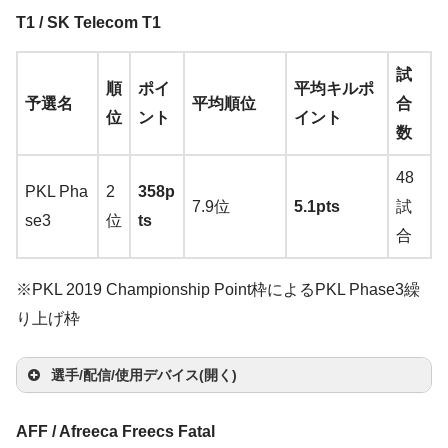
wie
G
iser
nQ
マ
サ
G-SR-SE (R
zyS
ol
CA
E S
ne
i
マ
ヘ
T1 / SK Telecom T1
GT
S
GS
XL2
ウ
キ
ウ
→
Amazon
am
G70
MA
A R
W6
ウ
ッ
イ
モ
F-X
P
X10
546
マ
ス
ー
ン
そ
試
You
3h
DE
2
0
選
ス
ド
ヤ
ニ
順
ポイ
平均キルポ
→
A
6
00
→
A
ウ
バ
ボ
ド
の
予選名
平均順位
合
tub
→
A
→
A
(R2
→
A
手
パ
セ
ホ
タ
位
ント
イント
ma
0
→
A
ma
ス
ン
ー
カ
他
数
e
/
T
ma
ma
SA-
ma
ッ
ッ
ン
ー
zo
0
ma
zo
ジ
ド
ー
witc
zon
zo
JP3
zon
ド
ト
48
n
楽
→
zon
n
楽
ー
ド
PKL Pha
2
358p
h
楽
n
楽
-B
楽
7.9位
5.1pts
試
天
A
楽
天
se3
位
ts
天
天
K)
天
Cor
合
m
天
Zo
→
A
sair
a
Zo
wie
ma
K65
BO
※PKL 2019 Championship Point枠によるPKL Phase3繰
z
wie
G-S
zon
Ra
SE
り上げ枠
o
EC
R-S
楽
pidf
QC
n
k
2-
E
天
ire
20
選手/配信/使用デバイス(開く)
楽
A
B?
(Re
RG
→
A
天
yl
→
A
d)
マ
サ
B
ma
マ
ヘ
AFF / Afreeca Freecs Fatal
e
ma
→
A
ウ
キ
ウ