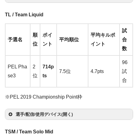
o
e
h
maz
ow
at
Gig
yo
n
n
マ
サ
el
on
TE
2.
マ
ヘ
TL / Team Liquid
ant
→
K
Log
el
Raz
g
ウ
キ
ウ
at
Raz
Ch
2
Zo
Bey
ウ
ッ
イ
モ
us
A
2/
ico
D
er
マ
ス
ー
ン
そ
or
er
ro
V
試
wie
erd
選
ス
ド
ヤ
ニ
S
→
A
m
je
順
ポイ
平均キルポ
ol
u
Ha
Be
ウ
バ
ボ
ド
の
T
Ma
m
2
予選名
平均順位
合
G-S
yna
手
パ
セ
ホ
タ
R
ma
az
ttt
位
ント
イント
D
G P
c
mm
nQ
ス
ン
ー
カ
他
wi
mb
a
→
数
R-S
mic
ッ
ッ
ン
ー
zo
on
Y
M
ro
k
erh
XL2
ジ
ド
ー
C
tc
a El
V2
A
E
MM
ド
ト
n
楽
楽
o
96
G
Wir
y
ead
546
ー
ド
Y
h
ite
→
m
PEL Pha
2
714p
(Re
X30
天
天
ut
7.5位
4.7pts
試
T
ele
O
Pro
→
A
→
A
A
az
se3
位
ts
d)
0
Ste
Hy
ス
u
合
wi
ss
n
V2
ma
Ste
Hyp
maz
m
o
→
A
→
A
elS
Zo
per
AS
ピ
b
tc
→
A
e
→
A
zo
Ste
elS
W
Zo
Zo
erX
o
az
n
ma
ma
Ste
erie
wie
X
US
ー
e
※PEL 2019 Championship Point枠
h
ma
2
ma
n
楽
elS
erie
1
wie
wie
Clo
n
楽
on
楽
zo
zo
els
s
CA
Allo
VG
カ
zon
m
zo
天
erie
s
n
ZA
G-S
ud I
天
楽
天
Al
n
楽
n
楽
m
erie
Arc
MA
y F
248
ー:
選手/配信/使用デバイス(開く)
楽
in
n
楽
s
Ap
n
11
R
→
天
e
天
天
x
s
tis
DE
PS
QE
Ra
天
i
天
Qc
ex
マ
サ
er
→
A
→
A
取
o
e
Riv
Pro
マ
ヘ
→
A
Pro
→
A
TSM / Team Solo Mid
ze
→
K H
M7
ウ
キ
ウ
T
ma
ma
り
Y