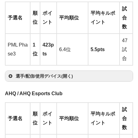
メ
ス
ン
ー
カ
他
JiY
r
→
ッ
ッ
ン
ー
楽
試
ラ:
ジ
ド
ー
Raz
y
順
ポイ
平均キルポ
Bl
A
ド
ト
天
予選名
平均順位
合
Ra
ー
ド
er
位
ント
イント
Log
ac
m
su2
数
ze
Kra
C
ico
kw
az
S
7
Raz
r
xx
ken
re
ol
id
o
Be
47
e
PML Pha
1
423p
er
Ki
xL
→
A
at
Lx
L
G P
ow
n
nQ
6.4位
5.5pts
試
n
se3
位
ts
Gig
yo
u
ma
iv
o
ro
TE
楽
XL2
合
n
ant
→
zo
St
e
ki
Wir
Ch
天
430
h
us
A
n
楽
ee
S
T
eles
ro
R
→
A
選手/配信/使用デバイス(開く)
Ste
ei
→
A
m
天
ls
o
wi
s
m
az
ma
Log
Le
elS
s
マ
サ
ma
az
eri
u
マ
ヘ
AHQ / AHQ Esports Club
tc
→
A
a
er
zo
ico
AR
op
Sen
erie
Zo
er
V
ウ
キ
ウ
zo
on
es
n
Be
ウ
ッ
イ
モ
h
maz
V2
Ti
n
楽
A
ol
TIS
ol
nhe
s
wie
G
V
マ
ス
ー
ン
そ
n
楽
楽
Ri
d
nQ
試
選
ス
ド
ヤ
ニ
on
→
a
天
q
G P
AN
d
iser
Qc
CA
S
順
ポイ
平均キルポ
ウ
バ
ボ
ド
の
天
天
va
Bl
XL2
予選名
平均順位
合
2xi
手
パ
セ
ホ
タ
楽
A
m
u
ro
疾
F
GS
Su
K E
MA
X
位
ント
イント
ス
ン
ー
カ
他
ス
l 6
a
411
数
ng
ッ
ッ
ン
ー
天
m
at
a
Wir
風
C7
P 6
m
dge
DE
1
ジ
ド
ー
ピ
00
st
P
ド
ト