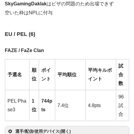
Y
Eli
マ
ヘ
SkyGamingDaklak
はビザの問題のため出場できず
EC
GS
IE 4
VIT
XL2
Gig
m
iser
ウ
キ
ウ
n
楽
天
nl
R-S
MA
RIT
o
te
ウ
ッ
イ
モ
2-B
P 6
0 pr
AL
540
ant
az
Ga
空いた枠はNPLに付与
マ
ス
ー
ン
そ
天
i
E
DE
AS
ut
→
選
ス
ド
ヤ
ニ
→
A
00
o
→
A
→
A
us
on
me
Ti
ウ
バ
ボ
ド
の
T
→
A
→
A
II
u
A
手
パ
セ
ホ
タ
ma
→
A
→
A
ma
ma
→
A
楽
Zer
de
ス
ン
ー
カ
他
EU / PEL (6)
wi
ma
ma
→
A
b
m
ッ
ッ
ン
ー
zo
ma
ma
zo
zo
ma
天
o
ジ
ド
ー
tc
zo
zo
ma
DJ
e
az
ド
ト
n
楽
zo
zo
n
楽
n
楽
zo
→
A
FAZE / FaZe Clan
ー
ド
h
n
楽
n
楽
zo
B
on
天
n
楽
n
楽
天
天
n
楽
ma
L
天
天
n
楽
O
楽
D
天
天
天
zo
試
e
天
Y
順
ポイ
平均キルポ
天
u
n
楽
予選名
平均順位
合
vi
Ra
位
ント
イント
カ
c
天
M
11
数
z
Zo
ze
R
メ
k
ilk
cc
Y
wie
r
az
96
ラ:
y
Ki
c
PEL Pha
1
744p
o
S2
Bl
er
7.4位
4.8pts
試
Ra
C
n
se3
位
ts
ut
Divi
ac
Ti
sp
合
ze
h
g
u
na
kw
a
1c
Raz
r
a
K
b
C
→
A
id
m
e
選手/配信/使用デバイス(開く)
er
Ki
n