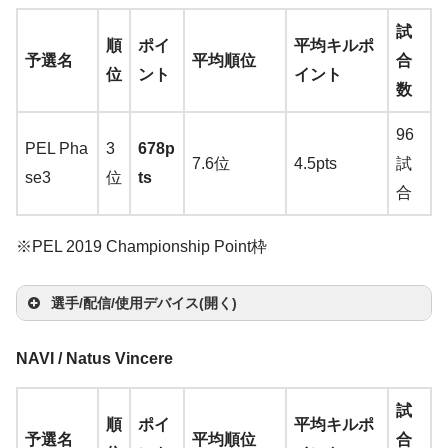
y
al 6
(+G
ウ
ッ
イ
モ
ma
→
A
ma
r
eav
50
マ
ス
ー
ン
そ
wi
zon
zo
扱
o
試
T
00
am
選
ス
ド
ヤ
ニ
zo
ma
zo
No
ふ
順
ポイ
平均キルポ
y
TK
ウ
バ
ボ
ド
の
tc
楽
n
楽
い
ut
予選名
平均順位
合
wi
→
A
e D
手
パ
セ
ホ
タ
n
楽
zo
n
楽
m
も
位
ント
イント
→
A
L
ス
ン
ー
カ
他
h
天
天
な
u
数
tc
ma
AC)
ッ
ッ
ン
ー
天
n
楽
天
m
っ
ma
→
A
ジ
ド
ー
し
b
h
zon
→
A
ド
ト
天
o
ふ
96
zo
ma
ー
ド
e
PEL Pha
3
678p
楽
ma
Ch
の
7.6位
4.5pts
試
n
楽
zo
se3
位
ts
天
zo
Al
ro
T
お
合
天
n
楽
n
楽
ie
m
ur
み
天
天
n
a
tl
※PEL 2019 Championship Point枠
せ
w
→
e
Ste
C
Ste
Hy
ar
A
選手/配信/使用デバイス(開く)
elS
Log
Cor
or
elS
per
e
m
Ste
erie
ico
sair
マ
サ
s
erie
X
A
マ
ヘ
az
NAVI / Natus Vincere
F
els
s
J
ol
K65
BO
ウ
キ
ウ
ai
s
BO
Be
Fur
W
ウ
ッ
イ
モ
on
u
erie
Arc
e
G P
Ra
SE
マ
ス
ー
ン
そ
r
試
Ap
SE
nQ
y S
2
選
ス
ド
ヤ
ニ
楽
順
ポイ
平均キルポ
zz
s
tis
e
ro
pidf
QC
ウ
バ
ボ
ド
の
K
Raz
カ
予選名
平均順位
合
ex
QC
XL2
Pro
5
手
パ
セ
ホ
タ
天