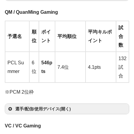
軸)
Al
→
A
Ch
e
Pur
取
zo
5
n
楽
天
楽
le
ma
天
マ
サ
→
p
ma
マ
ヘ
ro
c
e O
り
n
楽
→
天
QM / QuanMing Gaming
天
ss
zo
ウ
キ
ウ
A
h
zo
ウ
ッ
イ
モ
m
a
WL-
扱
天
A
hu
n
楽
マ
ス
ー
ン
そ
m
試
ac
n
楽
選
ス
ド
ヤ
ニ
a
EY
い
m
順
ポイ
平均キルポ
ya
天
ウ
バ
ボ
ド
の
az
予選名
平均順位
合
a
天
手
パ
セ
ホ
タ
→
E
な
a
位
ント
イント
ス
ン
ー
カ
他
on
数
ッ
ッ
ン
ー
A
(Wh
し
z
ジ
ド
ー
C
楽
ド
ト
m
ite)
韓
o
132
ー
ド
pt
天
PCL Su
6
546p
az
→
A
国
n
7.4位
4.1pts
試
mmer
位
ts
on
ma
サ
楽
AP
Fo
Log
合
楽
zon
イ
天
LU
re
ico
天
楽
ト
SV
ve
ol
※PCM 2位枠
天
AB
r
G P
St
マ
LE
hu
ro
ee
選手/配信/使用デバイス(開く)
イ
RO
ya
W
Wir
ls
Ste
ク:
CC
マ
サ
Boli
Hy
マ
ヘ
VC / VC Gaming
ic
ele
eri
elS
Ra
AT
ウ
キ
ウ
ang
Ste
per
Zo
ウ
ッ
イ
モ