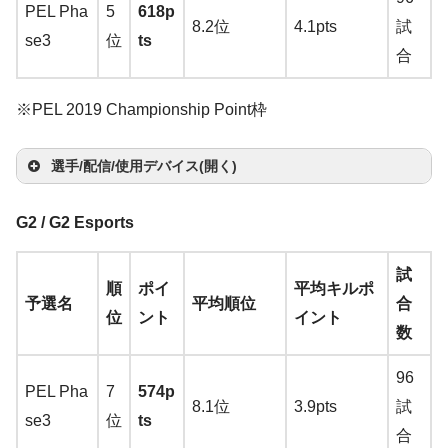
ー
ド
HU
楽
PEL Pha
5
618p
b
tis
→
A
o
e
→
A
ro
Qc
ex
nhe
XL2
8.2位
4.1pts
試
w
T
2
c
A
G
zo
→
A
天
se3
位
ts
a
Pro
maz
n
楽
s
ma
P
Wir
K H
M7
iser
546
合
ar
wi
→
A
a
m
5
n
楽
ma
h
(+G
Log
on
天
s
zo
O
T
Raz
ele
eav
50
Mo
→
A
e
tc
ma
az
→
天
zo
Hy
T
am
ico
楽
→
n
楽
K
h
er
※PEL 2019 Championship Point枠
ss
y
TK
me
ma
Zo
Xtrf
A
h
zo
on
A
n
楽
per
wi
e D
S
ol
BO
天
A
天
A
Be
a
Ha
→
A
→
A
L
ntu
zo
wie
y
W
n
楽
楽
m
天
Zo
X
tc
AC)
a
G P
SE
m
M
nQ
n
Fi
mm
選手/配信/使用デバイス(開く)
ma
ma
→
A
m?
n
楽
G-S
K3
2
天
天
a
wie
Clo
h
→
A
m
ro
QC
a
O
XL2
a
lc
erh
zon
zo
ma
天
R-S
RG
5
z
マ
サ
S2
ud
ma
bt
Wir
20
z
L
430
マ
ヘ
G2 / G2 Esports
w
o
ead
楽
n
楽
zo
E
B
1
o
ウ
キ
ウ
→
A
Alp
zo
y
ele
→
A
o
O
→
A
ウ
ッ
イ
モ
at
型
Pro
天
天
n
楽
→
A
→
A
8
n
マ
ス
ー
ン
そ
ma
ha
n
楽
T
ss
ma
試
n
D
ma
選
ス
ド
ヤ
ニ
T
番
V2?
天
順
ポイ
平均キルポ
ma
ma
H
楽
ウ
バ
ボ
ド
の
zo
→
A
天
wi
→
A
zo
予選名
平均順位
合
楽
O
zo
手
パ
セ
ホ
タ
H
不
→
A
位
ント
イント
zo
zon
→
天
ス
ン
ー
カ
他
n
楽
ma
tc
ma
n
楽
数
天
Y
n
楽
ッ
ッ
ン
ー
T
明
ma
n
楽
楽
A
Ste
ジ
ド
ー
天
zo
h
zon
天
Ste
Ra
T
天
ド
ト
wi
zo
天
天
m
elS
96
C
L
ー
ド
n
楽
楽
elS
PEL Pha
7
574p
ze
wi
tc
n
楽
a
Ste
Ste
erie
8.1位
3.9pts
試
re
o
天
天
erie
se3
位
ts
r
tc
Te
h
天
z
elS
elS
s
Be
合
at
gi
s