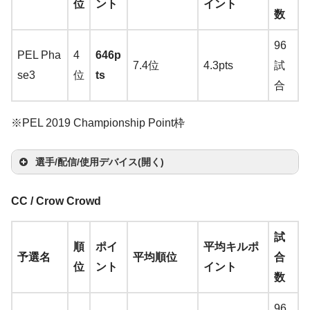
D
Hy
位
ント
イント
fa
Riv
Pro
m
Wir
ire
20
ス
ン
ー
カ
他
6
er
Sen
メ
数
M7
20
430
Ext
1
ッ
ッ
ン
ー
U
Zo
Zo
per
c
al 6
(+G
zz
ele
RG
→
A
ジ
ド
ー
C
Zo
3
Ha
nhe
Be
ラ:
50
→
A
→
A
end
8
ド
ト
C
wie
wie
X
96
e
00
am
T
ss
B
ma
ー
ド
re
wie
C
mm
iser
nQ
Lo
PEL Pha
4
646p
TK
ma
ma
ed
H
K
G-S
CA
Clo
7.4位
4.3pts
試
T
→
A
e D
wi
→
A
→
A
zo
at
FK
o
erh
GS
XL2
ic
se3
位
ts
L
zo
zo
→
A
→
L
M
R-S
MA
ud
合
wi
ma
AC)
tc
ma
ma
n
楽
iv
2
m
ead
X10
546
ol
→
A
n
楽
n
楽
ma
A
o
A
E
DE
Alp
tc
zon
→
A
h
zon
zo
天
e
→
A
p
Du
00
→
A
C9
ma
天
天
zo
m
gi
N
→
A
→
A
ha
※PEL 2019 Championship Point枠
h
楽
ma
楽
n
楽
Co
S
ma
a
o
→
A
ma
2
zo
n
楽
a
c
Z
ma
ma
→
A
天
zo
天
天
rs
o
zo
ct
→
A
ma
zo
→
n
楽
天
z
Log
o
選手/配信/使用デバイス(開く)
T
zo
zo
ma
n
楽
air
u
n
楽
→
ma
zon
n
楽
m
天
o
ico
ol
wi
n
楽
n
楽
zo
天
カ
K6
n
Be
マ
サ
Ace
天
A
zo
楽
天
zo
n
ol
BO
G
マ
ヘ
CC / Crow Crowd
tc
天
天
n
楽
メ
Pi
5
d
nQ
ウ
キ
ウ
r Pr
m
n
楽
天
n
楽
Ste
G P
SE
P
Log
ウ
ッ
イ
モ
h
天
Ste
G
ラ:
o
LU
Bl
XL2
マ
ス
ー
ン
そ
eda
a
天
天
試
天
elS
ro
QC
ro
itec
選
ス
ド
ヤ
ニ
順
ポイ
平均キルポ
Log
Ste
elS
u
Log
A
X
a
411
ウ
バ
ボ
ド
の
tor
z
予選名
平均順位
合
erie
Wir
20
W
h
手
パ
セ
ホ
タ
位
ント
イント
ico
elS
erie
Al
st
ico
fr
(赤
st
P
ス
ン
ー
カ
他
XB
o
数
s
eles
→
A
ir
G51
ッ
ッ
ン
ー
ol
erie
s
Be
ie
a
ol
e
軸)
er
→
A
ジ
ド
ー
271
n
u
Arc
s
maz
el
3
ド
ト
G P
s
Ap
Sen
nQ
96
n
v
C92
e
→
X
ma