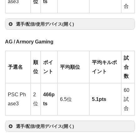
A
ase3
位
ts
nhe
nhe
co
Ste
合
Zo
est
Ste
erie
m
iser
iser
ol
elS
C
wie
ouc
elS
s
az
GS
IE 4
G
erie
選手/配信/使用デバイス(開く)
c
S2
h Ni
erie
Arc
on
P 6
0 pr
Pr
s
T
→
A
nja
s
Zo
tis
マ
サ
楽
00
o
o
Qc
マ
ヘ
AG / Armory Gaming
wi
ma
(茶
Qc
wi
pro
ウ
キ
ウ
天
→
A
→
A
Wi
K E
ウ
ッ
イ
モ
tc
zo
軸)
Do
K Li
e
+ga
マ
ス
ー
ン
そ
ma
ma
Raz
rel
dge
試
選
ス
ド
ヤ
ニ
マ
h
n
楽
→
A
u
順
ポイ
平均キルポ
mit
C
me
ウ
バ
ボ
ド
の
zo
zo
er
es
Lar
予選名
平均順位
合
手
パ
セ
ホ
タ
イ
天
ma
m
位
ント
イント
ed
EL
dac
ス
ン
ー
カ
他
n
楽
n
楽
Dea
s
ge
数
ッ
ッ
ン
ー
ク:
zon
Al
→
A
E
→
A
Be
ジ
ド
ー
天
天
thA
→
→
A
ド
ト
Ra
楽
a
ma
RI
ma
nQ
60
ー
ド
dde
A
ma
PSC Ph
2
466p
ze
天
n
zo
TA
zon
XL2
6.5位
5.1pts
試
r Eli
m
zo
ase3
位
ts
Ni
r
T
n
楽
S I
楽
540
合
te
az
n
楽
Zo
ck
Se
Sen
Sen
wi
天
I
天
→
A
→
A
o
天
Zo
Zo
wie
yy
ire
Zo
nhe
nhe
Zo
Be
tc
Raz
→
Sen
ma
選手/配信/使用デバイス(開く)
ma
n
Y
wie
wie
CE
y
n
wie
iser
iser
wie
nQ
h
er
A
nhe
zon
マ
サ
zo
楽
a
G-S
CA
LE