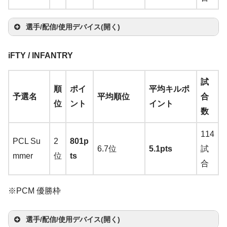
20
a
→
o
zo
Bl
Jo
tc
maz
zo
on
G P
ne
re
→
A
V2
A
n
楽
n
楽
ac
y
h
o
n
楽
楽
ro
M
at
選手/配信/使用デバイス(開く)
ma
→
m
天
天
kw
n
楽
天
天
Wir
A
iv
Ste
zo
マ
サ
A
az
id
マ
ヘ
iFTY / INFANTRY
天
ス
ele
R
e
Log
elS
n
楽
ウ
キ
ウ
m
o
o
ウ
ッ
イ
モ
ピ
ss
S
S
ico
erie
天
マ
ス
ー
ン
そ
az
n
w
Be
試
選
ス
ド
ヤ
ニ
ー
→
A
P
o
ol
Zo
s
BO
順
ポイ
平均キルポ
ウ
バ
ボ
ド
の
on
楽
TE
nQ
予選名
平均順位
合
R
手
パ
セ
ホ
タ
カ
S
ma
R
Hy
u
IS
G P
wie
Arc
SE
位
ント
イント
ス
ン
ー
カ
他
楽
天
C
XL2
数
a
ッ
ッ
ン
ー
ー:
h
zon
O
per
n
Be
C
ro
G-S
tis
QC
ジ
ド
ー
天
BO
hr
411
e
ド
ト
Ra
a
楽
(赤
X
d
nQ
O
Wir
R
pro
20
114
ー
ド
SE
o
P
n
PCL Su
2
801p
ze
d
天
軸)
Clo
Bl
XL2
T
ele
→
A
+ga
→
A
6.7位
5.1pts
試
QC
m
→
A
g
mmer
位
ts
Zo
r
o
RO
→
ud
a
411
wi
ss
ma
me
ma
合
G
Raz
20
a
ma
wie
No
w
CC
日
Alp
st
P
tc
→
A
zo
dac
zo
Mi
od
er
→
A
V2
zo
G-S
m
A
AT
本
ha
er
→
A
h
ma
n
楽
→
A
n
楽
※PCM 優勝枠
ck
V/
Kra
ma
(黄
n
楽
R-S
m
fr
Ko
で
→
A
X
ma
zo
天
ma
天
y
W
ken
zo
色
天
E
o
e
ne
の
ma
G
zo
選手/配信/使用デバイス(開く)
n
楽
zon
e1
→
A
n
楽