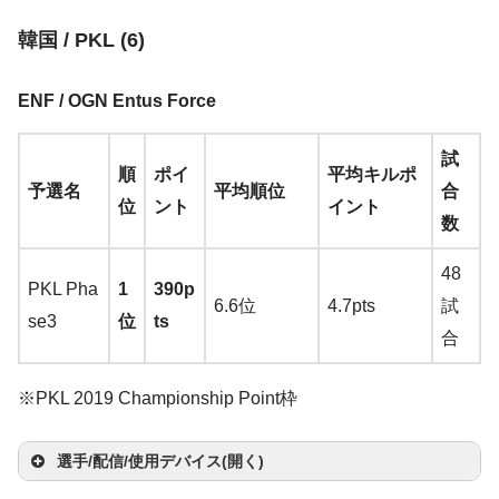
マ
サ
マ
ヘ
ウ
キ
ウ
韓国 / PKL (6)
ウ
ッ
イ
モ
マ
ス
ー
ン
選
ス
ド
ヤ
ニ
ウ
バ
ボ
ド
ENF / OGN Entus Force
手
パ
セ
ホ
タ
ス
ン
ー
カ
ッ
ッ
ン
ー
試
ジ
ド
ー
順
ポイ
平均キルポ
ド
ト
予選名
平均順位
合
ー
ド
位
ント
イント
数
S
48
e
PKL Pha
1
390p
東
6.6位
4.7pts
試
n
Zowie
se3
位
ts
プ
合
n
G-SR-SE(DI
レ
h
)
RE
※PKL 2019 Championship Point枠
Logicool
ei
CiNVe
取り扱いな
AL
G Pro Wireless
s
Sen
Youtube
/
Twitch
色違い同モ
Log
Zo
FO
We
選手/配信/使用デバイス(開く)
→
Amazon
楽天
Zo
er
nhe
Be
:Zowie
Cra
ico
wie
RC
sto