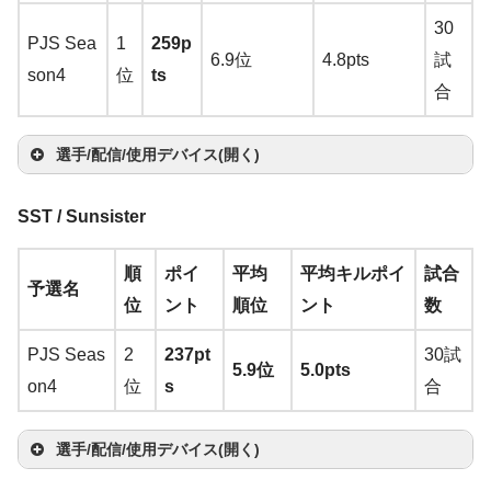
30
PJS Sea
1
259p
6.9位
4.8pts
試
son4
位
ts
合
選手/配信/使用デバイス(開く)
SST / Sunsister
選手
マウス
マウスパッ
順
ポイ
平均
平均キルポイ
試合
予選名
位
ント
順位
ント
数
PJS Seas
2
237pt
30試
5.9位
5.0pts
on4
位
s
合
選手/
配信/使用デバイス(開く)