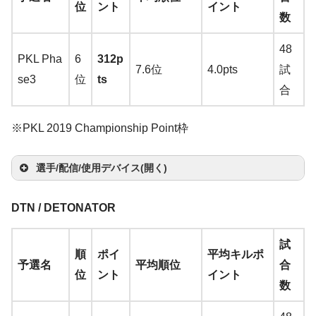
手
パ
セ
ホ
タ
H
→
ふもっふのお
n
楽
楽
ma
天
位
ント
イント
Noi
→
ス
ン
ー
カ
他
Youtube
/
Twitch
K)
数
g
ma
取
ッ
ッ
ン
ー
el
みせ(日本正規代
天
天
zon
r
A
ジ
ド
ー
→
A
T
zo
り
ド
ト
le
理店)
楽
48
→
A
m
ー
ド
ma
PKL Pha
6
312p
wi
n
楽
扱
N
天
7.6位
4.0pts
試
ma
a
zon
se3
位
ts
tc
天
い
Hy
合
zo
z
J
楽
h
な
per
n
楽
o
ef
Zowie
Zowie
天
し
Zo
X
MUSHAMARU
※PKL 2019 Championship Point枠
天
n
fL
ZA12
G-SR-SE (R
wie
Fur
Youtube
/
Twitch
Log
Cor
楽
o
→
Amazon
楽天
→
Amazon
Zo
ZA
y S
選手/配信/使用デバイス(開く)
ico
sair
天
ck
wie
Be
12
Spe
ol
K65
Ha
マ
サ
a
G-S
nQ
in
→
A
ed
マ
ヘ
DTN / DETONATOR
fiac
G P
Ra
ns
ウ
キ
ウ
R-S
XL2
di
ma
Edit
ウ
ッ
イ
モ
han
ro
pidf
un
マ
ス
ー
ン
そ
E
411
試
g
zo
ion
Be
選
ス
ド
ヤ
ニ
You
Wir
ire
順
ポイ
平均キルポ
g
ウ
バ
ボ
ド
の
(Re
P
予選名
平均順位
合
o
n
楽
→
A
nQ
手
パ
セ
ホ
タ
tub
ele
RG
位
ント
イント
G
ス
ン
ー
カ
他
d)
→
A
数
N
天
ma
XL2
ッ
ッ
ン
ー
e
/
T
ss
B
Y
Tu
ジ
ド
ー
→
A
ma
N
Log
zo
411
ド
ト
witc
→
A
→
A