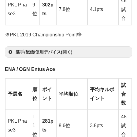
48
a
ne
ー
ド
ma
zo
PKL Pha
9
302p
T
ico
n
楽
P
h
ma
ma
7.8位
4.1pts
試
K
C
zo
n
楽
se3
位
ts
wi
ol
天
→
A
マ
zo
zo
合
K
HL
n
楽
天
tc
G P
Zo
ma
イ
n
楽
n
楽
8
天
h
ro
wie
zo
ク:
※PKL 2019 Championship Point枠
天
天
→
Wir
G-S
n
楽
Ra
販
東
ele
R-S
天
ze
選手/配信/使用デバイス(開く)
売
プ
ss
E
r
終
マ
サ
レ
→
A
(Re
Se
マ
ヘ
ENA / OGN Entus Ace
了
ウ
キ
ウ
RE
S
ma
d)
ire
ウ
ッ
イ
モ
YA
マ
ス
ー
ン
そ
AL
e
試
zon
→
A
n
選
ス
ド
ヤ
ニ
MA
順
ポイ
平均キルポ
ウ
バ
ボ
ド
の
FO
n
予選名
平均順位
合
楽
ma
Eli
手
パ
セ
ホ
タ
HA
位
ント
イント
ス
ン
ー
カ
他
RC
n
数
天
zo
te
ッ
ッ
ン
ー
Log
AG-
ジ
ド
ー
E R
h
Ulti
n
楽
→
ド
ト
ico
03
1
48
ー
ド
Log
2 P
ei
mat
天
PKL Pha
281p
A
ol
→
A
Be
1
8.6位
3.8pts
試
ken
ico
FU
s
e E
se3
ts
m
Log
Le
G P
ma
nQ
位
合
Log
Ste