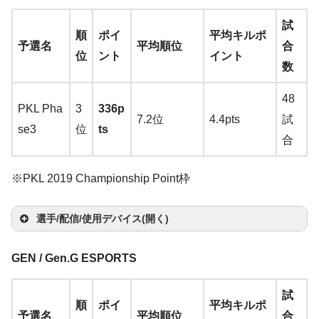
東
→
A
zo
ウ
ッ
イ
モ
zo
ma
マ
ス
ー
ン
そ
試
プ
ma
n
楽
選
ス
ド
ヤ
ニ
順
ポイ
平均キルポ
n
楽
zo
ウ
バ
ボ
ド
の
予選名
平均順位
合
レ
zo
天
手
パ
セ
ホ
タ
位
ント
イント
Ety
天
n
楽
ス
ン
ー
カ
他
数
RE
n
楽
ッ
ッ
ン
ー
mot
天
ジ
ド
ー
AL
天
ド
ト
HyperX
48
Log
Xtrf
ic R
ー
ド
Logitech
PKL Pha
3
336p
FO
Wesker
Fury S
7.2位
4.4pts
試
ico
y
ese
Sen
B
G305 wireless
se3
位
ts
RC
A
Youtube
/
Twitch
Speed Editi
合
ol
XT
arc
nhe
Be
e
→
Amazon
楽天
E
k
→
Amazon
G P
P1
h
iser
nQ
Dre
n
TK
TY
a
※PKL 2019 Championship Point枠
ro
NIP
ER
GS
XL2
am
Q
gab
L S
s
PO
d
Wir
EDI
4-P
X10
546
r
Ma
X
ha
A
e
Zo
NE
選手/配信/使用デバイス(開く)
ele
TIO
T
00
→
A
chi
L
A
Twit
(R2
o
wie
MA
ss
N
mic
→
A
ma
nes
2
マ
サ
d
ch
TL
n
G-S
RS
マ
ヘ
GEN / Gen.G ESPORTS
→
A
→
A
ro p
ma
zo
DM
7
ウ
キ
ウ
d
SA-
gj
R-S
PR
ウ
ッ
イ
モ
Finalmouse
ma
ma
ro
zon
n
楽
1 F
2
マ
ス
ー
ン
そ
er
JP3
試
a
E
O
選
ス
ド
ヤ
ニ
型番不明
zo
zon
→
A
楽
天
順
ポイ
平均キルポ
PS
0
ウ
バ
ボ
ド
の
SeaKingJAWS
-B
予選名
平均順位
合
n
→
A
→